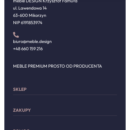
meble DESIGN Krzysztof Famuła
ul. Lawendowa 14
63-600 Mikorzyn
NIP 6191853974
biuro@meble.design
+48 660 159 216
MEBLE PREMIUM PROSTO OD PRODUCENTA
SKLEP
Sypialnia
ZAKUPY
Meble wypoczynkowe
Przechowywanie
Moje konto
Drzwi