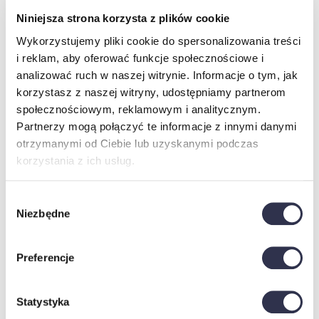
Niniejsza strona korzysta z plików cookie
Wykorzystujemy pliki cookie do spersonalizowania treści
i reklam, aby oferować funkcje społecznościowe i
analizować ruch w naszej witrynie. Informacje o tym, jak
Oceniono
0
na 5
Oceniono
0
na 5
Łóżko tapicerowane MARTA
Łóżko tapicerowane MAJA
korzystasz z naszej witryny, udostępniamy partnerom
1395,00
zł
1470,00
zł
społecznościowym, reklamowym i analitycznym.
Wybierz opcje
Wybierz opcje
Partnerzy mogą połączyć te informacje z innymi danymi
otrzymanymi od Ciebie lub uzyskanymi podczas
korzystania z ich usług.
Wybór
Niezbędne
zgody
Preferencje
Oceniono
0
na 5
Oceniono
0
na 5
Łóżko tapicerowane LUNA
Łóżko tapicerowane KAJA
1242,00
zł
1324,00
zł
Wybierz opcje
Wybierz opcje
Statystyka