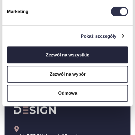
Marketing
Pokaż szczegóły
Oceniono
0
na 5
Oceniono
0
na 5
Łóżko tapicerowane ANGELA
Łóżko tapicerowane AGATA
Zezwól na wszystkie
1395,00
zł
1324,00
zł
Wybierz opcje
Wybierz opcje
Zezwól na wybór
Odmowa