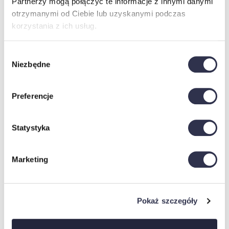
Partnerzy mogą połączyć te informacje z innymi danymi
otrzymanymi od Ciebie lub uzyskanymi podczas
korzystania z ich usług.
meble DESIGN Krzysztof Famuła
Wybór
ul. Lawendowa 14
Niezbędne
zgody
63-600 Mikorzyn
NIP 6191853974
Preferencje
biuro@meble.design
Statystyka
+48 660 159 216
Marketing
MEBLE PREMIUM PROSTO OD PRODUCENTA
Pokaż szczegóły
SKLEP