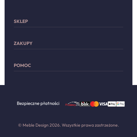
SKLEP
Sypialnia
ZAKUPY
Meble wypoczynkowe
Przechowywanie
Moje konto
Drzwi
POMOC
Lista życzeń
Dodatki
Płatności
Zwroty i reklamacje
Dostawa
Regulamin
Polityka prywatności
Bezpieczne płatności
Kontakt
© Meble Design 2026. Wszystkie prawa zastrzeżone.