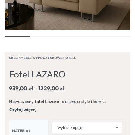
SKLEP
›
MEBLE WYPOCZYNKOWE
›
FOTELE
Fotel LAZARO
939,00
zł
1229,00
zł
Nowoczesny fotel Lazaro to esencja stylu i komfortu w eleganckim wydaniu. Zachwyca prostą formą i subtelnymi detalami. Miękkie, szerokie siedzisko osadzone na niskich, metalowych nogach zapewnia wygodę, a muskularna linia podłokietników nadaje mu charakteru.
MATERIAŁ