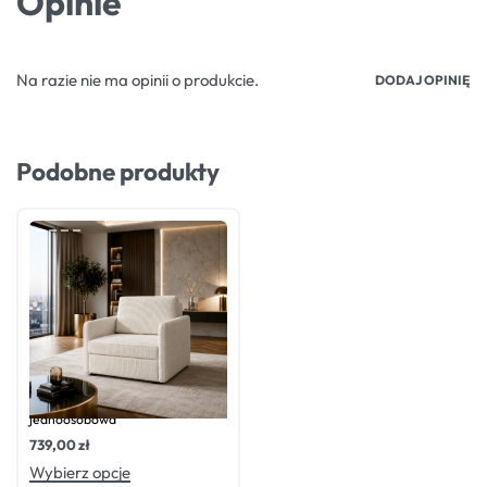
Opinie
Na razie nie ma opinii o produkcie.
DODAJ OPINIĘ
Podobne produkty
Oceniono
0
na 5
Fotel amerykanka ARIA –
jednoosobowa
739,00
zł
Wybierz opcje