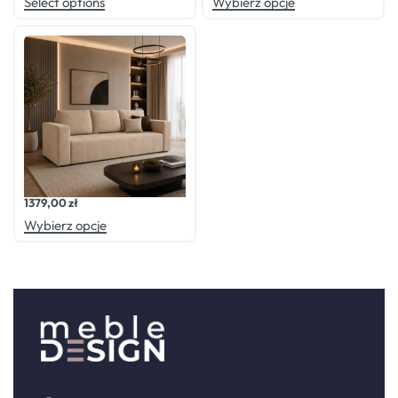
Select options
Wybierz opcje
Oceniono
0
na 5
Kanapa MADERA
1379,00
zł
Wybierz opcje