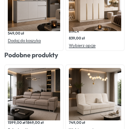
Oceniono
0
na 5
Oceniono
0
na 5
Komoda MALMO 2 BIAŁA
SZAFA UCHYLNA LIZA 200
BIAŁA
549,00
zł
839,00
zł
Dodaj do koszyka
Wybierz opcje
Podobne produkty
Oceniono
0
na 5
Oceniono
0
na 5
Kanapa 3-osobowa ELIO
Wersalka ROYAL
1599,00
zł
1849,00
zł
749,00
zł