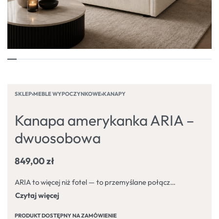
SKLEP
›
MEBLE WYPOCZYNKOWE
›
KANAPY
Kanapa amerykanka ARIA –
dwuosobowa
849,00
zł
ARIA to więcej niż fotel — to przemyślane połączenie stylu, funkcjonalności i codziennej wygody. Zaprojektowany w szerszej wersji, oferuje wyjątkowy komfort użytkowania dla dwóch osób, zachowując przy tym kompaktową formę idealną do nowoczesnych wnętrz.
PRODUKT DOSTĘPNY NA ZAMÓWIENIE