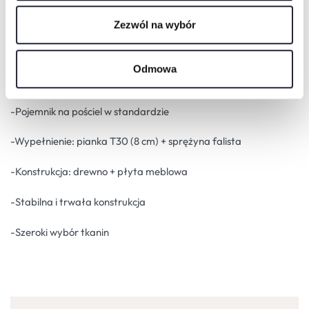
mebel zaprojektowany z myślą o codziennym komforcie i
długotrwałym użytkowaniu.
Zezwól na wybór
Specyfikacja techniczna:
Odmowa
-Funkcja spania dla 2 osób
-Pojemnik na pościel w standardzie
-Wypełnienie: pianka T30 (8 cm) + sprężyna falista
-Konstrukcja: drewno + płyta meblowa
-Stabilna i trwała konstrukcja
-Szeroki wybór tkanin