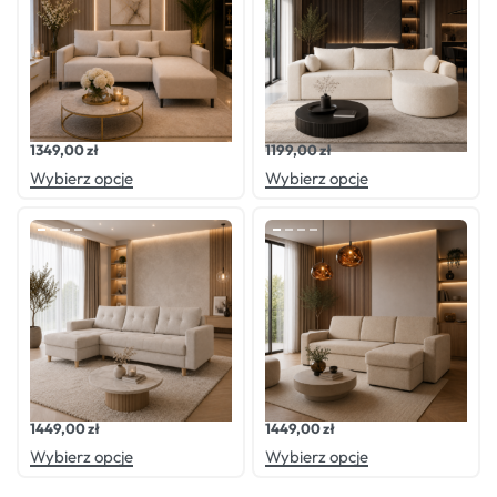
Oceniono
0
na 5
Oceniono
0
na 5
Narożnik LOFT
Narożnik GLOW
1349,00
zł
1199,00
zł
Wybierz opcje
Wybierz opcje
Oceniono
0
na 5
Oceniono
0
na 5
Narożnik ARCTIC
Narożnik WOJAN
1449,00
zł
1449,00
zł
Wybierz opcje
Wybierz opcje