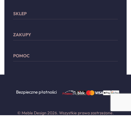
SKLEP
Sypialnia
ZAKUPY
Meble wypoczynkowe
Przechowywanie
Moje konto
Drzwi
POMOC
Lista życzeń
Dodatki
Płatności
Zwroty i reklamacje
Dostawa
Regulamin
Polityka prywatności
Bezpieczne płatności
Kontakt
© Meble Design 2026. Wszystkie prawa zastrzeżone.