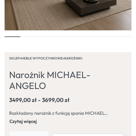
SKLEP
›
MEBLE WYPOCZYNKOWE
›
NAROŻNIKI
Narożnik MICHAEL-
ANGELO
3499,00
zł
3699,00
zł
Rozkładany narożnik z funkcją spania MICHAEL-ANGELO będzie świetnym rozwiązaniem dla większości salonów. Wykorzystanie materiałów wysokiej jakości sprawia, że jest nie tylko estetyczny, ale także wytrzymały i łatwy w utrzymaniu czystości.