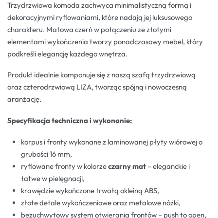
Trzydrzwiowa komoda zachwyca minimalistyczną formą i
dekoracyjnymi ryflowaniami, które nadają jej luksusowego
charakteru. Matowa czerń w połączeniu ze złotymi
elementami wykończenia tworzy ponadczasowy mebel, który
podkreśli elegancję każdego wnętrza.
Produkt idealnie komponuje się z naszą szafą trzydrzwiową
oraz czterodrzwiową LIZA, tworząc spójną i nowoczesną
aranżację.
Specyfikacja techniczna i wykonanie:
korpus i fronty wykonane z laminowanej płyty wiórowej o
grubości 16 mm,
ryflowane fronty w kolorze
czarny mat
– eleganckie i
łatwe w pielęgnacji,
krawędzie wykończone trwałą okleiną ABS,
złote detale wykończeniowe oraz metalowe nóżki,
bezuchwytowy system otwierania frontów – push to open,