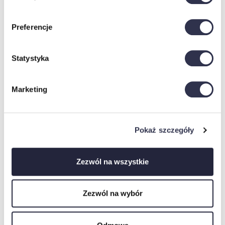
Specyfikacje
Preferencje
150 cm (szer.) x 82 cm (wys.) x 40
WYMIARY
cm (gł.)
Statystyka
WYSOKOŚĆ NÓG
10 cm
kurierzy nie mają obowiązku
wnoszenia mebli do mieszkań ani
Marketing
UWAGI
na piętra – prosimy przygotować
się do odbioru przesyłki
CZAS REALIZACJI
10-15 dni roboczych
Pokaż szczegóły
Zezwól na wszystkie
Warunki zakupu
Zezwól na wybór
Dostawa