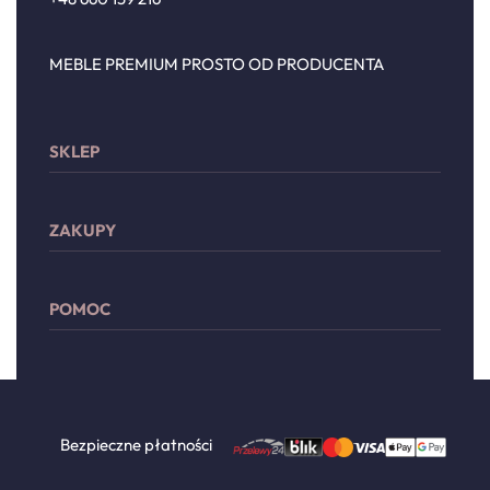
MEBLE PREMIUM PROSTO OD PRODUCENTA
SKLEP
Sypialnia
ZAKUPY
Meble wypoczynkowe
Przechowywanie
Moje konto
Drzwi
POMOC
Lista życzeń
Dodatki
Płatności
Zwroty i reklamacje
Dostawa
Regulamin
Polityka prywatności
Bezpieczne płatności
Kontakt