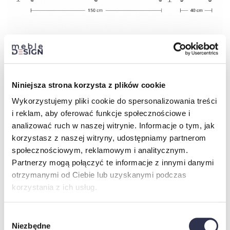
Dostawa i montaż:
Niniejsza strona korzysta z plików cookie
Wykorzystujemy pliki cookie do spersonalizowania treści
Komoda do samodzielnego montażu – zestaw zawiera
i reklam, aby oferować funkcje społecznościowe i
czytelną instrukcję
analizować ruch w naszej witrynie. Informacje o tym, jak
Czas realizacji: 10-15 dni roboczych
korzystasz z naszej witryny, udostępniamy partnerom
Uwaga:
kurierzy nie mają obowiązku wnoszenia mebli do
społecznościowym, reklamowym i analitycznym.
mieszkań ani na piętra – prosimy przygotować się do
Partnerzy mogą połączyć te informacje z innymi danymi
odbioru przesyłki
otrzymanymi od Ciebie lub uzyskanymi podczas
korzystania z ich usług.
Wybór
Niezbędne
zgody