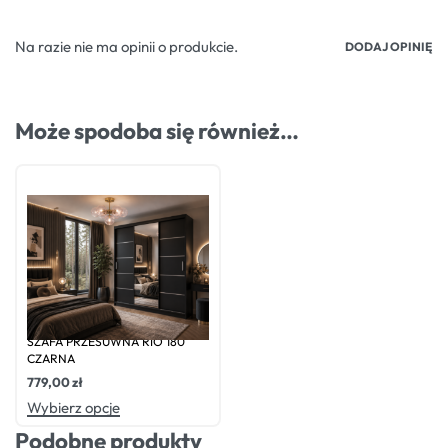
Na razie nie ma opinii o produkcie.
DODAJ OPINIĘ
Może spodoba się również…
Oceniono
0
na 5
SZAFA PRZESUWNA RIO 180
CZARNA
779,00
zł
Wybierz opcje
Podobne produkty