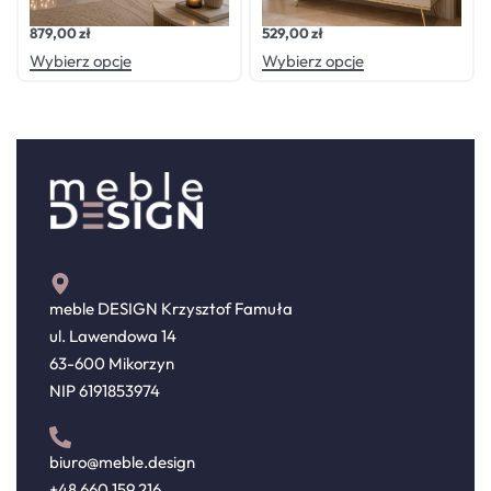
Komoda LUXE KASZMIR
Komoda GOLD KASZMIR
879,00
zł
529,00
zł
Wybierz opcje
Wybierz opcje
meble DESIGN Krzysztof Famuła
ul. Lawendowa 14
63-600 Mikorzyn
NIP 6191853974
biuro@meble.design
+48 660 159 216