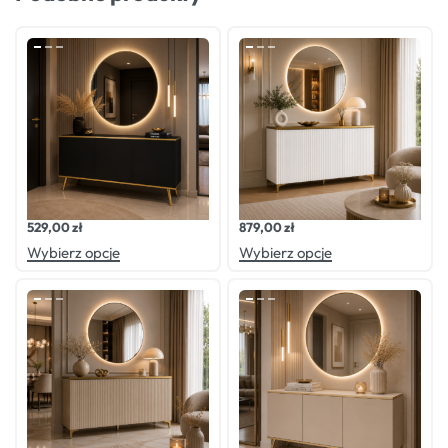
Oceniono
0
na 5
Oceniono
0
na 5
Komoda GOLD CZARNA
Komoda LUXE BIAŁA
529,00
zł
879,00
zł
Wybierz opcje
Wybierz opcje
Oceniono
0
na 5
Oceniono
0
na 5