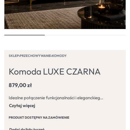
SKLEP
›
PRZECHOWYWANIE
›
KOMODY
Komoda LUXE CZARNA
879,00
zł
Idealne połączenie funkcjonalności i eleganckiego, nowoczesnego stylu. Jej uniwersalny design doskonale dopasuje się do każdego wnętrza – od salonu i sypialni, po przedpokój czy biuro.
PRODUKT DOSTĘPNY NA ZAMÓWIENIE
Dodaj do listy życzeń