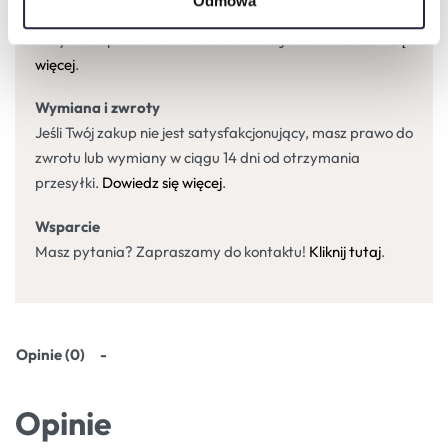
Odmowa
Oferujemy bezpośrednią dostawę własnym transportem
wszystkich produktów na terenie całej Polski.
Dowiedz się
więcej
.
Wymiana i zwroty
Jeśli Twój zakup nie jest satysfakcjonujący, masz prawo do
zwrotu lub wymiany w ciągu 14 dni od otrzymania
przesyłki.
Dowiedz się więcej
.
Wsparcie
Masz pytania? Zapraszamy do kontaktu!
Kliknij tutaj
.
Opinie (0)
Opinie