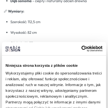
Dąb sonoma
– ciepły i naturalny odcień drewna
📏
Wymiary:
Szerokość: 112,5 cm
Wysokość: 82 cm
Głębokość: 35 cm
Niniejsza strona korzysta z plików cookie
Wykorzystujemy pliki cookie do spersonalizowania treści
i reklam, aby oferować funkcje społecznościowe i
analizować ruch w naszej witrynie. Informacje o tym, jak
korzystasz z naszej witryny, udostępniamy partnerom
społecznościowym, reklamowym i analitycznym.
Partnerzy mogą połączyć te informacje z innymi danymi
🛠️
Specyfikacja:
otrzymanymi od Ciebie lub uzyskanymi podczas