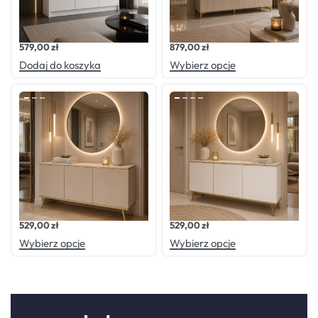
Oceniono
0
na 5
Oceniono
0
na 5
Komoda MALMO 3 BIAŁA
Komoda LUXE KASZMIR
579,00
zł
879,00
zł
Dodaj do koszyka
Wybierz opcje
Oceniono
0
na 5
Oceniono
0
na 5
Komoda GOLD KASZMIR
Komoda GOLD BIAŁA
529,00
zł
529,00
zł
Wybierz opcje
Wybierz opcje