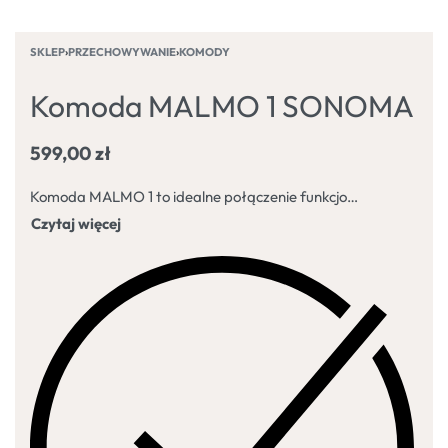
SKLEP
›
PRZECHOWYWANIE
›
KOMODY
Komoda MALMO 1 SONOMA
599,00
zł
Komoda MALMO 1 to idealne połączenie funkcjonalności i eleganckiego, nowoczesnego stylu. Jej uniwersalny design doskonale dopasuje się do każdego wnętrza – od salonu i sypialni, po przedpokój czy biuro.