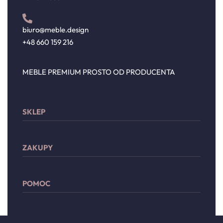
biuro@meble.design
+48 660 159 216
MEBLE PREMIUM PROSTO OD PRODUCENTA
SKLEP
Sypialnia
ZAKUPY
Meble wypoczynkowe
Przechowywanie
Moje konto
Drzwi
POMOC
Lista życzeń
Dodatki
Płatności
Zwroty i reklamacje
Dostawa