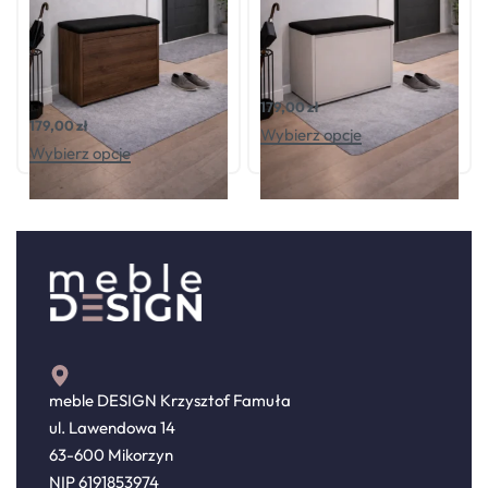
Oceniono
0
na 5
Oceniono
0
na 5
Szafka na buty HAVEN DĄB
Szafka na buty HAVEN KASZMIR
OKAPI
179,00
zł
179,00
zł
Wybierz opcje
Wybierz opcje
meble DESIGN Krzysztof Famuła
ul. Lawendowa 14
63-600 Mikorzyn
NIP 6191853974