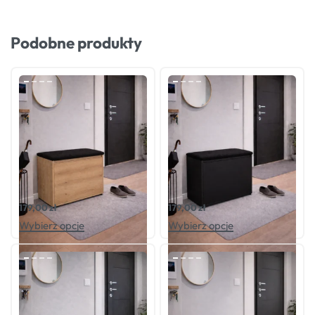
Podobne produkty
Oceniono
0
na 5
Oceniono
0
na 5
Szafka na buty HAVEN SONOMA
Szafka na buty HAVEN CZARNA
179,00
zł
179,00
zł
Wybierz opcje
Wybierz opcje