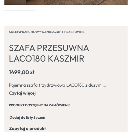
SKLEP
›
PRZECHOWYWANIE
›
SZAFY PRZESUWNE
SZAFA PRZESUWNA
LACO180 KASZMIR
1499,00
zł
Pojemna szafa trzydrzwiowa LACO180 z dużym lustrem oraz z systemem drzwi przesuwnych. Solidnie wykonana, funkcjonalna, elegancka, ułatwiająca codzienne użytkowanie.
PRODUKT DOSTĘPNY NA ZAMÓWIENIE
Dodaj do listy życzeń
Zapytaj o produkt