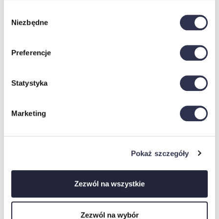
Wybór
Niezbędne
zgody
Preferencje
Specyfikacje
Statystyka
KOLOR SZKŁA
Biały, Czarny, Grafit
PODŚWIETLENIE LED
Nie, Tak
Marketing
TYP DRZWI
przesuwne
LUSTRO
tak
Pokaż szczegóły
Zezwól na wszystkie
Warunki zakupu
Zezwól na wybór