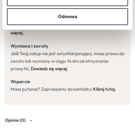
Dostawa
Odmowa
Oferujemy bezpośrednią dostawę własnym transportem
wszystkich produktów na terenie całej Polski.
Dowiedz się
więcej
.
Wymiana i zwroty
Jeśli Twój zakup nie jest satysfakcjonujący, masz prawo do
zwrotu lub wymiany w ciągu 14 dni od otrzymania
przesyłki.
Dowiedz się więcej
.
Wsparcie
Masz pytania? Zapraszamy do kontaktu!
Kliknij tutaj
.
Opinie (0)