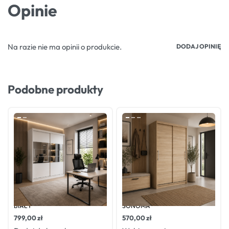
Opinie
Na razie nie ma opinii o produkcie.
DODAJ OPINIĘ
Podobne produkty
Oceniono
0
na 5
Oceniono
0
na 5
SZAFA PRZESUWNA LUIS 200
SZAFA PRZESUWNA NIKO1
BIAŁY
SONOMA
799,00
zł
570,00
zł