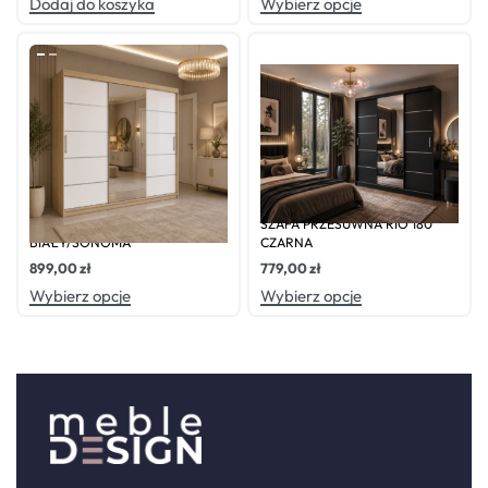
Dodaj do koszyka
Wybierz opcje
Oceniono
0
na 5
Oceniono
0
na 5
SZAFA PRZESUWNA RIO-3 180
SZAFA PRZESUWNA RIO 180
BIAŁY/SONOMA
CZARNA
899,00
zł
779,00
zł
Wybierz opcje
Wybierz opcje