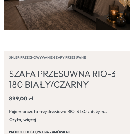
SKLEP
›
PRZECHOWYWANIE
›
SZAFY PRZESUWNE
SZAFA PRZESUWNA RIO-3
180 BIAŁY/CZARNY
899,00
zł
Pojemna szafa trzydrzwiowa RIO-3 180 z dużym lustrem oraz z systemem drzwi przesuwnych. Solidnie wykonana, funkcjonalna, elegancka, ułatwiająca codzienne użytkowanie.
PRODUKT DOSTĘPNY NA ZAMÓWIENIE