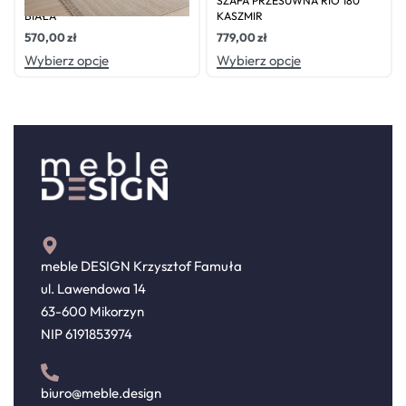
SZAFA PRZESUWNA NIKO1
SZAFA PRZESUWNA RIO 180
BIAŁA
KASZMIR
570,00
zł
779,00
zł
Wybierz opcje
Wybierz opcje
meble DESIGN Krzysztof Famuła
ul. Lawendowa 14
63-600 Mikorzyn
NIP 6191853974
biuro@meble.design