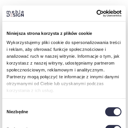
Niniejsza strona korzysta z plików cookie
Wykorzystujemy pliki cookie do spersonalizowania treści
i reklam, aby oferować funkcje społecznościowe i
analizować ruch w naszej witrynie. Informacje o tym, jak
korzystasz z naszej witryny, udostępniamy partnerom
społecznościowym, reklamowym i analitycznym.
Partnerzy mogą połączyć te informacje z innymi danymi
otrzymanymi od Ciebie lub uzyskanymi podczas
Dzięki możliwości wyboru dwóch wariantów kolorystycznych
korzystania z ich usług.
korpusu i frontów, łatwo dopasujesz ją do zmieniających się
trendów lub wystroju Twojego mieszkania. Świetnie sprawdzi się
Wybór
w salonie, sypialni oraz pokoju dziennym.
Niezbędne
zgody