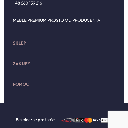
+48 660 159 216
MEBLE PREMIUM PROSTO OD PRODUCENTA
SKLEP
Sypialnia
ZAKUPY
Meble wypoczynkowe
Przechowywanie
Moje konto
Drzwi
POMOC
Lista życzeń
Dodatki
Płatności
Zwroty i reklamacje
Dostawa
Regulamin
Polityka prywatności
Bezpieczne płatności
Kontakt