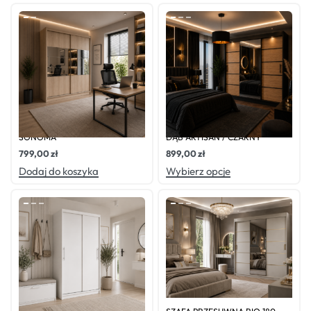
Oceniono
0
na 5
Oceniono
0
na 5
SZAFA PRZESUWNA LUIS 200
SZAFA PRZESUWNA RIO180
SONOMA
DĄB ARTISAN / CZARNY
799,00
zł
899,00
zł
Dodaj do koszyka
Wybierz opcje
Oceniono
0
na 5
Oceniono
0
na 5