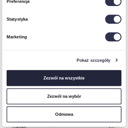
Preferencje
UWAGA!
Układ słojów widoczny na zdjęciach ma charakter poglądowy i
Statystyka
może różnić się w rzeczywistości. Zdjęcia są tylko wizualizacją.
Marketing
W przypadku otrzymania towaru wadliwego i złożenia go,
REKLAMACJA
nie zostanie uznana.
Pokaż szczegóły
Przed złożeniem, proszę o sprawdzenie każdego z elementów.
Zezwól na wszystkie
Specyfikacje
Zezwól na wybór
PODŚWIETLENIE LED
Nie, Tak
Odmowa
TYP DRZWI
przesuwne
LUSTRO