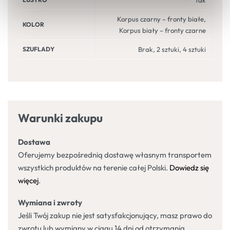
tak
Korpus czarny – fronty białe,
KOLOR
Korpus biały – fronty czarne
SZUFLADY
Brak, 2 sztuki, 4 sztuki
Warunki zakupu
Dostawa
Oferujemy bezpośrednią dostawę własnym transportem
wszystkich produktów na terenie całej Polski.
Dowiedz się
więcej
.
Wymiana i zwroty
Jeśli Twój zakup nie jest satysfakcjonujący, masz prawo do
zwrotu lub wymiany w ciągu 14 dni od otrzymania