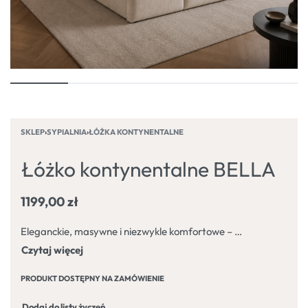
SKLEP
›
SYPIALNIA
›
ŁÓŻKA KONTYNENTALNE
Łóżko kontynentalne BELLA
1199,00
zł
Eleganckie, masywne i niezwykle komfortowe – BELLA łóżko kontynentalne zostało stworzone z myślą o osobach, które cenią wygodę i nowoczesny design.
PRODUKT DOSTĘPNY NA ZAMÓWIENIE
Dodaj do listy życzeń