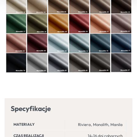
Specyfikacje
MATERIAŁY
Riviera, Monolith, Manila
CZAS REALIZACJI
14-16 dni roboczych