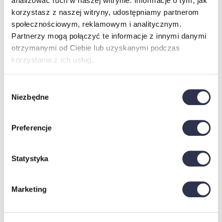
analizować ruch w naszej witrynie. Informacje o tym, jak
korzystasz z naszej witryny, udostępniamy partnerom
społecznościowym, reklamowym i analitycznym.
Partnerzy mogą połączyć te informacje z innymi danymi
otrzymanymi od Ciebie lub uzyskanymi podczas
korzystania z ich usług.
Wybór
Niezbędne
zgody
Preferencje
Statystyka
Materiały dodatkowo płatne:
Marketing