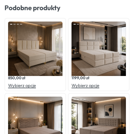
Podobne produkty
Oceniono
0
na 5
Oceniono
0
na 5
Łóżko kontynentalne LUX2
Łóżko kontynentalne BELLA
850,00
zł
1199,00
zł
Wybierz opcje
Wybierz opcje