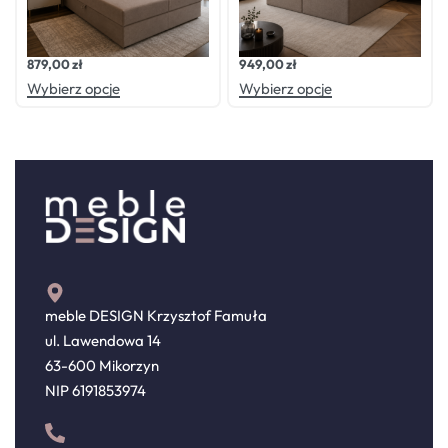
Oceniono
0
na 5
Oceniono
0
na 5
Łóżko kontynentalne LUX4
Łóżko kontynentalne DREAM3
879,00
zł
949,00
zł
Wybierz opcje
Wybierz opcje
meble DESIGN Krzysztof Famuła
ul. Lawendowa 14
63-600 Mikorzyn
NIP 6191853974