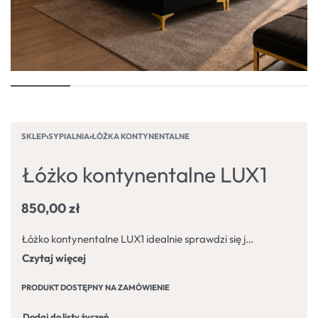
SKLEP
›
SYPIALNIA
›
ŁÓŻKA KONTYNENTALNE
Łóżko kontynentalne LUX1
850,00
zł
Łóżko kontynentalne LUX1 idealnie sprawdzi się jako łóżko do sypialni lub do pokoi hotelowych. Zaprojektowane z myślą o najbardziej wymagających klientach. Wyjątkowe połączenie modnego, ciekawego designu z wysokim poziomem komfortu. Zapewni spokojny sen oraz odpoczynek.
PRODUKT DOSTĘPNY NA ZAMÓWIENIE
Dodaj do listy życzeń