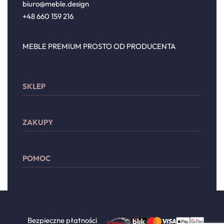
biuro@meble.design
+48 660 159 216
MEBLE PREMIUM PROSTO OD PRODUCENTA
SKLEP
Sypialnia
ZAKUPY
Meble wypoczynkowe
Przechowywanie
Moje konto
Drzwi
POMOC
Lista życzeń
Dodatki
Płatności
Zwroty i reklamacje
Dostawa
Regulamin
Polityka prywatności
Bezpieczne płatności