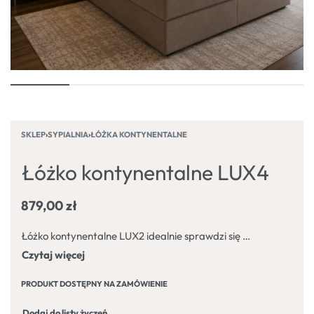
SKLEP
›
SYPIALNIA
›
ŁÓŻKA KONTYNENTALNE
Łóżko kontynentalne LUX4
879,00
zł
Łóżko kontynentalne LUX2 idealnie sprawdzi się jako łóżko do sypialni lub do pokoi hotelowych. Zaprojektowane z myślą o najbardziej wymagających klientach. Wyjątkowe połączenie modnego, ciekawego designu z wysokim poziomem komfortu. Zapewni spokojny sen oraz odpoczynek.
PRODUKT DOSTĘPNY NA ZAMÓWIENIE
Dodaj do listy życzeń