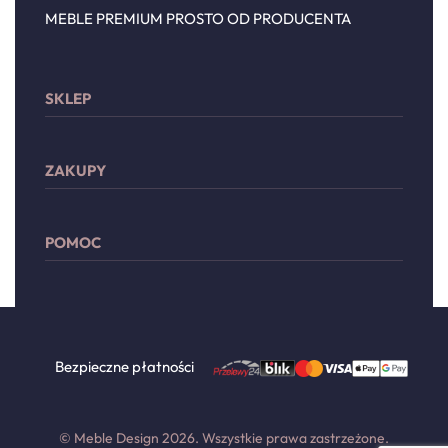
MEBLE PREMIUM PROSTO OD PRODUCENTA
SKLEP
Sypialnia
ZAKUPY
Meble wypoczynkowe
Przechowywanie
Moje konto
Drzwi
POMOC
Lista życzeń
Dodatki
Płatności
Zwroty i reklamacje
Dostawa
Regulamin
Polityka prywatności
Bezpieczne płatności
Kontakt
© Meble Design 2026. Wszystkie prawa zastrzeżone.