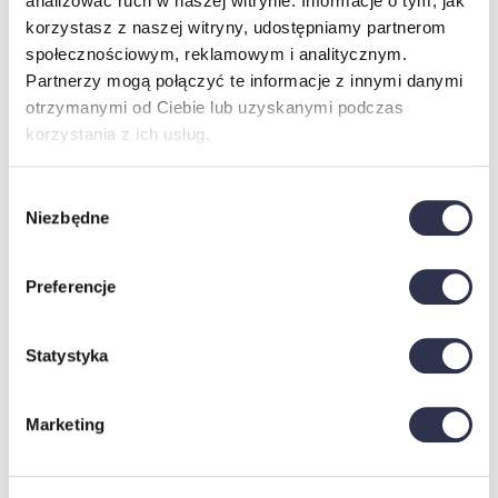
analizować ruch w naszej witrynie. Informacje o tym, jak
korzystasz z naszej witryny, udostępniamy partnerom
społecznościowym, reklamowym i analitycznym.
Partnerzy mogą połączyć te informacje z innymi danymi
otrzymanymi od Ciebie lub uzyskanymi podczas
korzystania z ich usług.
Wybór
Niezbędne
zgody
Preferencje
Statystyka
Materiały dodatkowo płatne:
Marketing